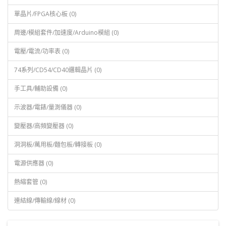
單晶片/FPGA核心板 (0)
周邊/模組套件/加速度/Arduino模組 (0)
電壓/電流/功率表 (0)
74系列/CD54/CD40邏輯晶片 (0)
手工具/輔助設備 (0)
示波器/電錶/量測儀器 (0)
變壓器/高頻變壓器 (0)
洞洞板/萬用板/麵包板/轉接板 (0)
電源供應器 (0)
熱縮套管 (0)
連結線/傳輸線/線材 (0)