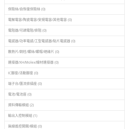
保險絲/自恢復保險絲 (0)
電解電容/陶瓷電容/安規電容/其他電容 (0)
電阻器/可調電阻/排阻 (0)
電感器/功率電感/工型電感器/貼片電感器 (0)
散熱片/銅柱/螺絲/螺帽/絕緣片 (0)
連接器/XH/Molex/線材連接器 (0)
IC腳座/活動腳座 (0)
端子台/匯流排插座 (0)
電池/電池座 (0)
資料傳輸模組 (2)
輸出入控制模組 (1)
無線遙控開關/模組 (0)