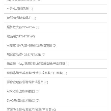
七段/點陣顯示器 (0)
時脈/時間處理晶片 (0)
運算放大器OPA/PGA (0)
電晶體(NPN/PNP) (0)
可變電阻/VR/旋轉編碼器/數位電阻 (0)
場效電晶體/IGBT/FET/SSR (0)
繼電器Relay/溫度開關/磁簧繼電器/光電開關 (0)
驅動晶體/馬達驅動/步進馬達驅動/LED驅動 (0)
影像處理器/影像編解碼晶片 (0)
ADC/類比數位轉換器 (0)
DAC/數位類比轉換器 (0)
突波吸收器/壓敏電阻/磁珠/防雷管 (0)